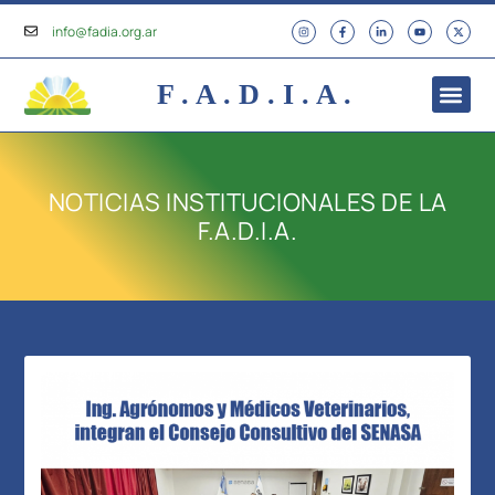
info@fadia.org.ar
F . A . D . I . A .
NOTICIAS INSTITUCIONALES DE LA
F.A.D.I.A.