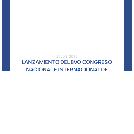
20/08/2019
LANZAMIENTO DEL 8VO CONGRESO
NACIONAL E INTERNACIONAL DE
AGROBIOTECNOLOGIA, PROPIEDAD
INTELECTUAL Y POLITICAS PUBLICAS
LEER MÁS