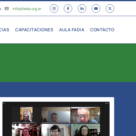
a
info@fadia.org.ar
CIAS
CAPACITACIONES
AULA FADIA
CONTACTO
.