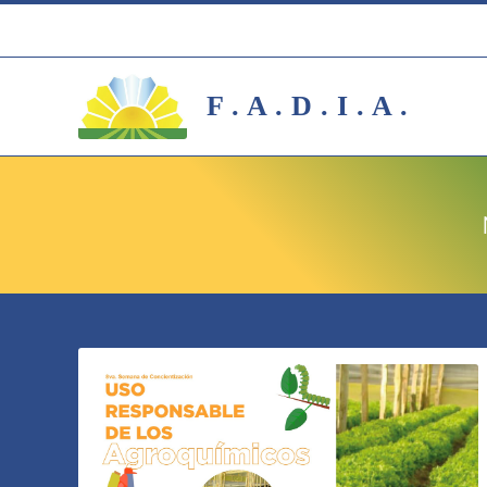
F . A . D . I . A .